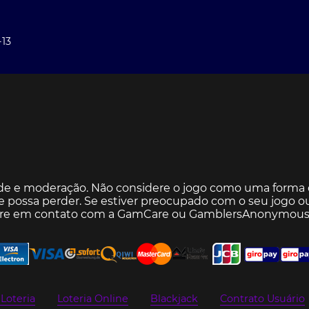
-13
de e moderação. Não considere o jogo como uma forma d
 possa perder. Se estiver preocupado com o seu jogo ou 
tre em contato com a
GamCare
ou
GamblersAnonymou
Loteria
Loteria Online
Blackjack
Contrato Usuário