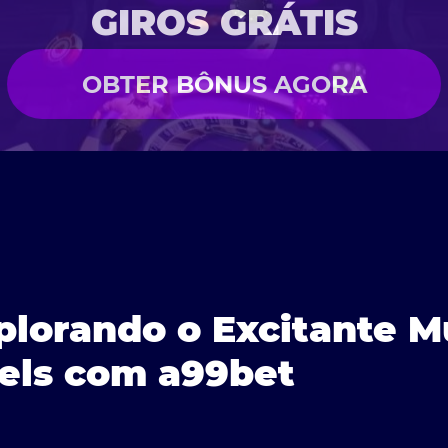
GIROS GRÁTIS
OBTER BÔNUS AGORA
xplorando o Excitante 
rels com a99bet