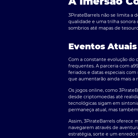
A Imersão C
3PirateBarrels não se limita a 
qualidade e uma trilha sonora
sombrios até mapas de tesouro 
Eventos Atuais
Com a constante evolução do c
frequentes. A parceria com a9
feriados e datas especiais com
que aumentarão ainda mais a r
Os jogos online, como 3Pirate
desde criptomoedas até realid
tecnológicas sigam em sintoni
permaneça atual, mas também
Assim, 3PirateBarrels oferece
navegarem através de aventura
estratégia, sorte e um enredo 