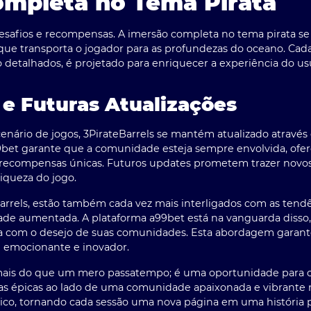
ompleta no Tema Pirata
desafios e recompensas. A imersão completa no tema pirata se 
 que transporta o jogador para as profundezas do oceano. Ca
detalhados, é projetado para enriquecer a experiência do us
 e Futuras Atualizações
enário de jogos, 3PirateBarrels se mantém atualizado através
9bet garante que a comunidade esteja sempre envolvida, of
 recompensas únicas. Futuros updates prometem trazer novos 
iqueza do jogo.
Barrels, estão também cada vez mais interligados com as tend
ade aumentada. A plataforma a99bet está na vanguarda disso,
a com o desejo de suas comunidades. Esta abordagem garant
 emocionante e inovador.
 mais do que um mero passatempo; é uma oportunidade para os
s épicas ao lado de uma comunidade apaixonada e vibrante 
rico, tornando cada sessão uma nova página em uma história 