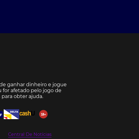
e ganhar dinheiro e jogue
for afetado pelo jogo de
s
para obter ajuda.
Central De Notícias