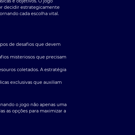
icas e objetivos. O jogo
or decidir estrategicamente
ornando cada escolha vital.
 tipos de desafios que devem
afios misteriosos que precisam
souros coletados. A estratégia
cas exclusivas que auxiliam
ornando o jogo não apenas uma
das as opções para maximizar a