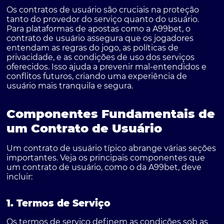
Os contratos de usuário são cruciais na proteção
tanto do provedor do serviço quanto do usuário.
Para plataformas de apostas como a A99bet, o
contrato de usuário assegura que os jogadores
entendam as regras do jogo, as políticas de
privacidade, e as condições de uso dos serviços
oferecidos. Isso ajuda a prevenir mal-entendidos e
conflitos futuros, criando uma experiência de
usuário mais tranquila e segura.
Componentes Fundamentais de
um Contrato de Usuário
Um contrato de usuário típico abrange várias seções
importantes. Veja os principais componentes que
um contrato de usuário, como o da A99bet, deve
incluir:
1. Termos de Serviço
Os termos de serviço definem as condições sob as