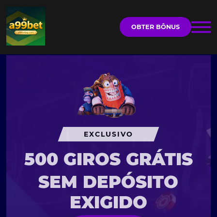
OBTER BÔNUS
EXCLUSIVO
500 GIROS GRÁTIS
SEM DEPÓSITO
EXIGIDO