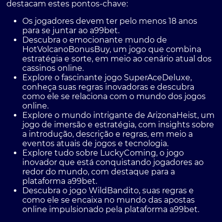
destacam estes pontos-chave:
Os jogadores devem ter pelo menos 18 anos
para se juntar ao a99bet.
Descubra o emocionante mundo de
HotVolcanoBonusBuy, um jogo que combina
estratégia e sorte, em meio ao cenário atual dos
cassinos online.
Explore o fascinante jogo SuperAceDeluxe,
conheça suas regras inovadoras e descubra
como ele se relaciona com o mundo dos jogos
online.
Explore o mundo intrigante de ArizonaHeist, um
jogo de imersão e estratégia, com insights sobre
a introdução, descrição e regras, em meio a
eventos atuais de jogos e tecnologia.
Explore tudo sobre LuckyComing, o jogo
inovador que está conquistando jogadores ao
redor do mundo, com destaque para a
plataforma a99bet.
Descubra o jogo WildBandito, suas regras e
como ele se encaixa no mundo das apostas
online impulsionado pela plataforma a99bet.