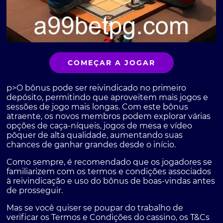
COMEÇAR A JOGAR
p>O bônus pode ser reivindicado no primeiro
depósito, permitindo que aproveitem mais jogos e
sessões de jogo mais longas. Com este bônus
atraente, os novos membros podem explorar várias
opções de caça-níqueis, jogos de mesa e vídeo
pôquer de alta qualidade, aumentando suas
chances de ganhar grandes desde o início.
Como sempre, é recomendado que os jogadores se
familiarizem com os termos e condições associados
à reivindicação e uso do bônus de boas-vindas antes
de prosseguir.
Mas se você quiser se poupar do trabalho de
verificar os Termos e Condições do cassino, os T&Cs