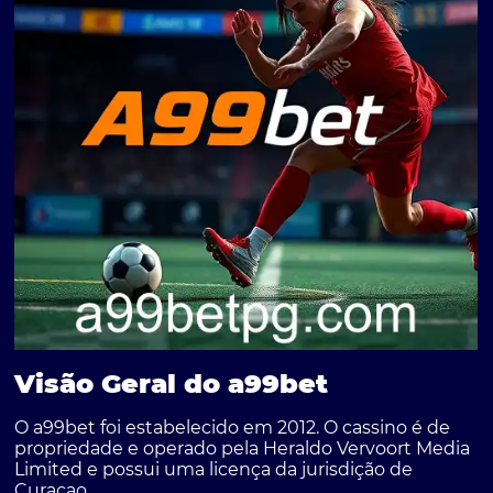
Visão Geral do a99bet
O a99bet foi estabelecido em 2012. O cassino é de
propriedade e operado pela Heraldo Vervoort Media
Limited e possui uma licença da jurisdição de
Curaçao.