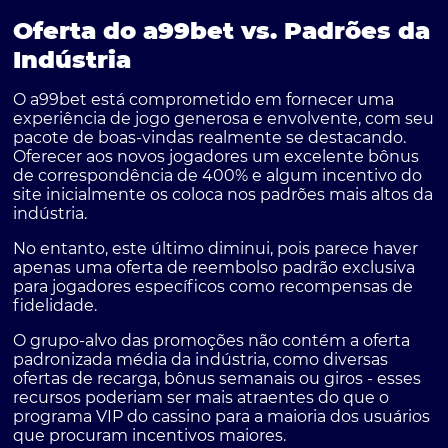
Oferta do a99bet vs. Padrões da
Indústria
O a99bet está comprometido em fornecer uma
experiência de jogo generosa e envolvente, com seu
pacote de boas-vindas realmente se destacando.
Oferecer aos novos jogadores um excelente bônus
de correspondência de 400% e algum incentivo do
site inicialmente os coloca nos padrões mais altos da
indústria.
No entanto, este último diminui, pois parece haver
apenas uma oferta de reembolso padrão exclusiva
para jogadores específicos como recompensas de
fidelidade.
O grupo-alvo das promoções não contém a oferta
padronizada média da indústria, como diversas
ofertas de recarga, bônus semanais ou giros - esses
recursos poderiam ser mais atraentes do que o
programa VIP do cassino para a maioria dos usuários
que procuram incentivos maiores.