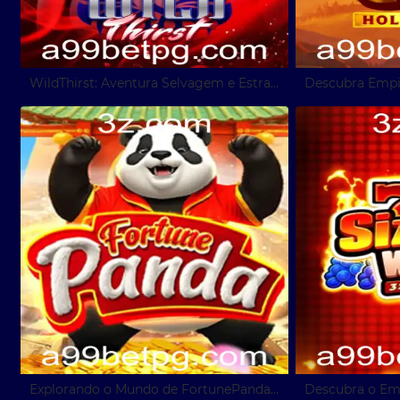
WildThirst: Aventura Selvagem e Estratégia no Novo Jogo de Tabuleiro Digital
Explorando o Mundo de FortunePanda: Jogo de Sorte e Estratégia