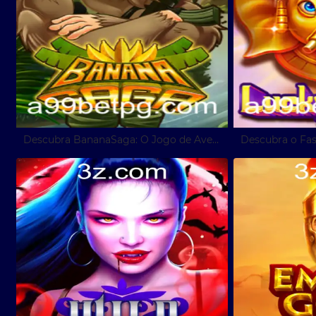
Descubra BananaSaga: O Jogo de Aventura e Estratégia com a99bet