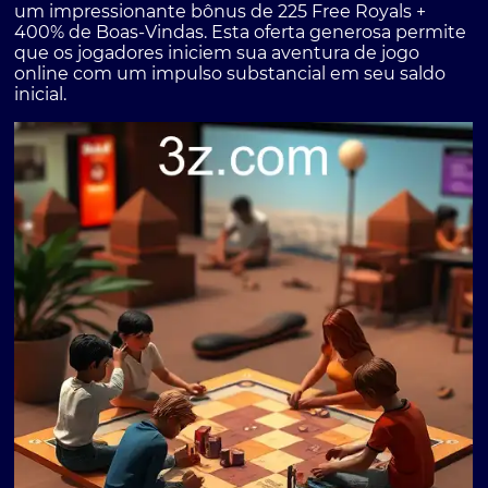
um impressionante bônus de 225 Free Royals +
400% de Boas-Vindas. Esta oferta generosa permite
que os jogadores iniciem sua aventura de jogo
online com um impulso substancial em seu saldo
inicial.