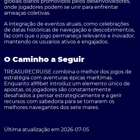
globais diários promovidos pelos desenvolvedores,
onde jogadores podem se unir para enfrentar
ameaças coletivas.
A integração de eventos atuais, como celebrações
de datas históricas de navegação e descobrimentos,
faz com que o jogo permaneça relevante e inovador,
mantendo os usuários ativos e engajados.
O Caminho a Seguir
TREASURECRUISE combina o melhor dos jogos de
estratégia com aventuras épicas marítimas.
Enquanto a99bet introduz um elemento único de
apostas, os jogadores são constantemente
desafiados a pensar estrategicamente e a gerir
recursos com sabedoria para se tornarem os
melhores navegantes dos sete mares.
Última atualização em 2026-07-05