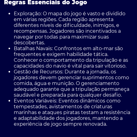
Regras Essenciais do Jogo
Exploração:
O mapa do jogo é vasto e dividido
em várias regiões. Cada região apresenta
diferentes níveis de dificuldade, inimigos, e
recompensas. Jogadores são incentivados a
navegar por todas para maximizar suas
descobertas.
Batalhas Navais:
Confrontos em alto-mar são
frequentes e exigem habilidade tática.
Conhecer o comportamento da tripulação e as
capacidades do navio é vital para sair vitorioso.
Gestão de Recursos:
Durante a jornada, os
jogadores devem gerenciar suprimentos como
comida, água e munição. O gerenciamento
adequado garante que a tripulação permaneça
saudável e preparada para qualquer desafio.
Eventos Variáveis:
Eventos dinâmicos como
tempestades, avistamentos de criaturas
marinhas e ataques piratas testam a resistência
e adaptabilidade dos jogadores, mantendo a
experiência de jogo sempre renovada.