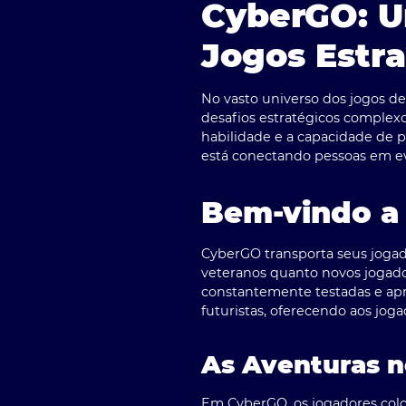
CyberGO: U
Jogos Estr
No vasto universo dos jogos d
desafios estratégicos complex
habilidade e a capacidade de p
está conectando pessoas em ev
Bem-vindo a
CyberGO transporta seus joga
veteranos quanto novos jogado
constantemente testadas e apr
futuristas, oferecendo aos jog
As Aventuras n
Em CyberGO, os jogadores col