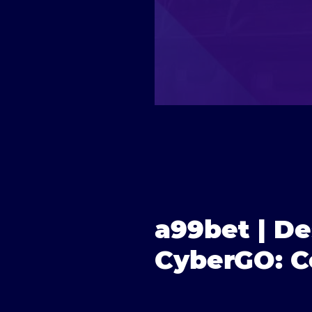
a99bet | D
CyberGO: C