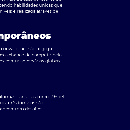
cendo habilidades únicas que
veis é realizada através de
emporâneos
a nova dimensão ao jogo.
êm a chance de competir pela
es contra adversários globais,
aformas parceiras como a99bet.
rova. Os torneios são
s encontrem desafios