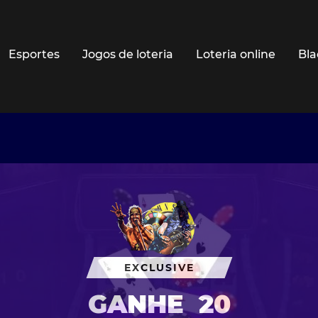
Esportes
Jogos de loteria
Loteria online
Bla
EXCLUSIVE
GANHE
20