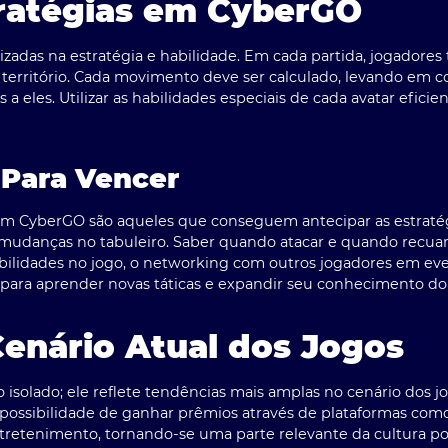
tratégias em CyberGO
izadas na estratégia e habilidade. Em cada partida, jogador
 território. Cada movimento deve ser calculado, levando em 
 a eles. Utilizar as habilidades especiais de cada avatar efici
 Para Vencer
 CyberGO são aqueles que conseguem antecipar as estratégi
udanças no tabuleiro. Saber quando atacar e quando recuar 
habilidades no jogo, o networking com outros jogadores em e
para aprender novas táticas e expandir seu conhecimento do 
enário Atual dos Jogos
isolado; ele reflete tendências mais amplas no cenário dos
 a possibilidade de ganhar prêmios através de plataformas c
retenimento, tornando-se uma parte relevante da cultura pop