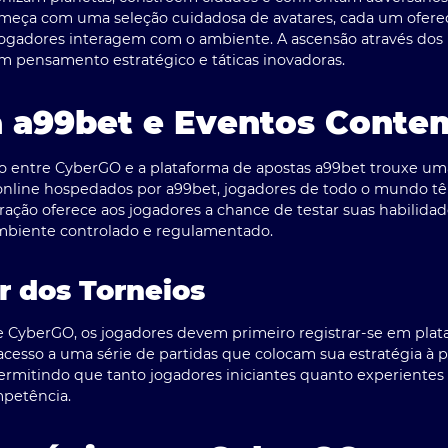
omeça com uma seleção cuidadosa de avatares, cada um ofere
gadores interagem com o ambiente. A ascensão através dos ní
m pensamento estratégico e táticas inovadoras.
a a99bet e Eventos Cont
 entre CyberGO e a plataforma de apostas a99bet trouxe um
 online hospedados por a99bet, jogadores de todo o mundo t
ração oferece aos jogadores a chance de testar suas habilidad
biente controlado e regulamentado.
r dos Torneios
de CyberGO, os jogadores devem primeiro registrar-se em plat
acesso a uma série de partidas que colocam sua estratégia à p
 permitindo que tanto jogadores iniciantes quanto experiente
mpetência.