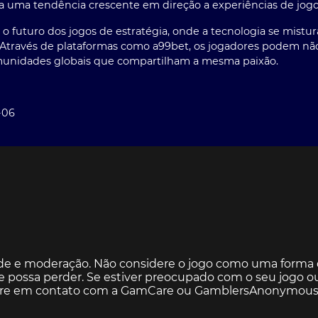
 uma tendência crescente em direção a experiências de jogo 
 futuro dos jogos de estratégia, onde a tecnologia se mistu
s. Através de plataformas como a99bet, os jogadores podem nã
unidades globais que compartilham a mesma paixão.
-06
de e moderação. Não considere o jogo como uma forma d
 possa perder. Se estiver preocupado com o seu jogo ou 
tre em contato com a
GamCare
ou
GamblersAnonymou