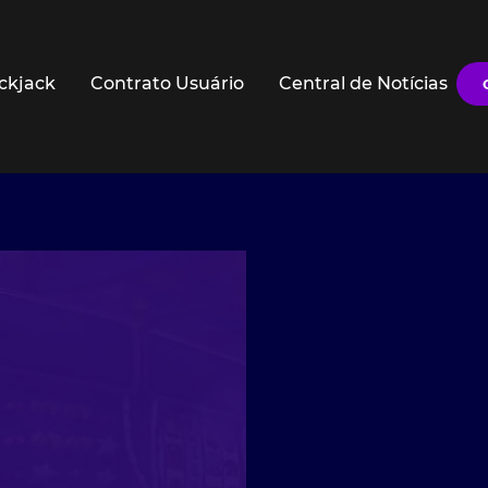
ckjack
Contrato Usuário
Central de Notícias