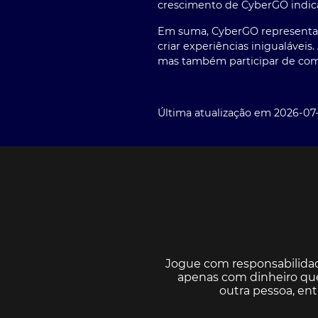
crescimento de CyberGO indica
Em suma, CyberGO representa o
criar experiências inigualávei
mas também participar de com
Última atualização em 2026-07
Jogue com responsabilida
apenas com dinheiro que
outra pessoa, en