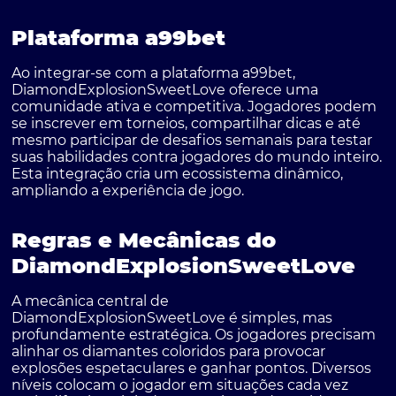
Plataforma a99bet
Ao integrar-se com a plataforma
a99bet
,
DiamondExplosionSweetLove oferece uma
comunidade ativa e competitiva. Jogadores podem
se inscrever em torneios, compartilhar dicas e até
mesmo participar de desafios semanais para testar
suas habilidades contra jogadores do mundo inteiro.
Esta integração cria um ecossistema dinâmico,
ampliando a experiência de jogo.
Regras e Mecânicas do
DiamondExplosionSweetLove
A mecânica central de
DiamondExplosionSweetLove é simples, mas
profundamente estratégica. Os jogadores precisam
alinhar os diamantes coloridos para provocar
explosões espetaculares e ganhar pontos. Diversos
níveis colocam o jogador em situações cada vez