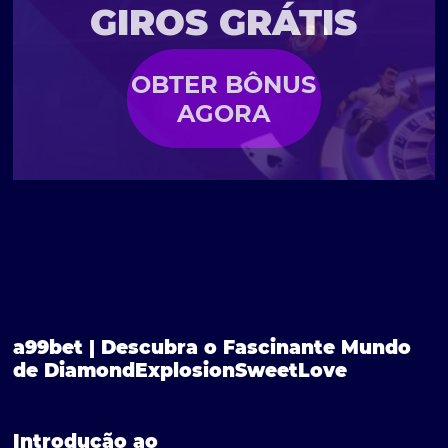
GIROS GRÁTIS
OBTER BÔNUS
AGORA
a99bet | Descubra o Fascinante Mundo
de DiamondExplosionSweetLove
Introdução ao