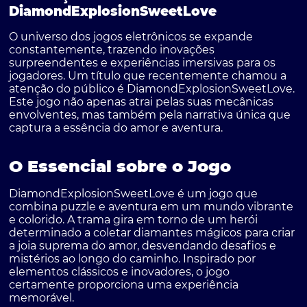
DiamondExplosionSweetLove
O universo dos jogos eletrônicos se expande
constantemente, trazendo inovações
surpreendentes e experiências imersivas para os
jogadores. Um título que recentemente chamou a
atenção do público é
DiamondExplosionSweetLove
.
Este jogo não apenas atrai pelas suas mecânicas
envolventes, mas também pela narrativa única que
captura a essência do amor e aventura.
O Essencial sobre o Jogo
DiamondExplosionSweetLove é um jogo que
combina puzzle e aventura em um mundo vibrante
e colorido. A trama gira em torno de um herói
determinado a coletar diamantes mágicos para criar
a joia suprema do amor, desvendando desafios e
mistérios ao longo do caminho. Inspirado por
elementos clássicos e inovadores, o jogo
certamente proporciona uma experiência
memorável.