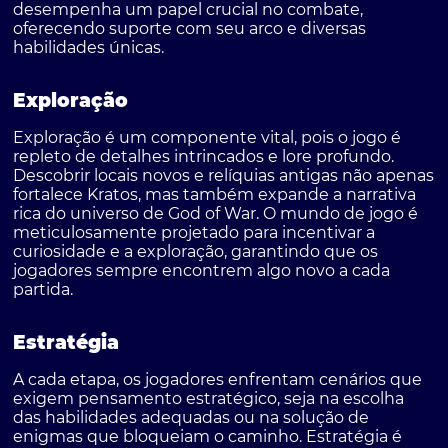
desempenha um papel crucial no combate,
oferecendo suporte com seu arco e diversas
habilidades únicas.
Exploração
Exploração é um componente vital, pois o jogo é
repleto de detalhes intrincados e lore profundo.
Descobrir locais novos e relíquias antigas não apenas
fortalece Kratos, mas também expande a narrativa
rica do universo de God of War. O mundo de jogo é
meticulosamente projetado para incentivar a
curiosidade e a exploração, garantindo que os
jogadores sempre encontrem algo novo a cada
partida.
Estratégia
A cada etapa, os jogadores enfrentam cenários que
exigem pensamento estratégico, seja na escolha
das habilidades adequadas ou na solução de
enigmas que bloqueiam o caminho. Estratégia é