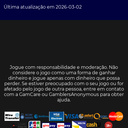
Última atualização em 2026-03-02
Jogue com responsabilidade e moderação. Não
considere o jogo como uma forma de ganhar
dinheiro e jogue apenas com dinheiro que possa
perder. Se estiver preocupado com o seu jogo ou for
afetado pelo jogo de outra pessoa, entre em contato
com a
GamCare
ou
GamblersAnonymous
para obter
ajuda.