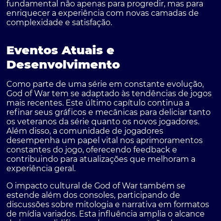
fundamental não apenas para progredir, mas para
enriquecer a experiência com novas camadas de
complexidade e satisfação.
Eventos Atuais e
Desenvolvimento
Como parte de uma série em constante evolução,
God of War tem se adaptado às tendências de jogos
mais recentes. Este último capítulo continua a
refinar seus gráficos e mecânicas para deliciar tanto
os veteranos da série quanto os novos jogadores.
Além disso, a comunidade de jogadores
desempenha um papel vital nos aprimoramentos
constantes do jogo, oferecendo feedback e
contribuindo para atualizações que melhoram a
experiência geral.
O impacto cultural de God of War também se
estende além dos consoles, participando de
discussões sobre mitologia e narrativa em formatos
de mídia variados. Esta influência amplia o alcance