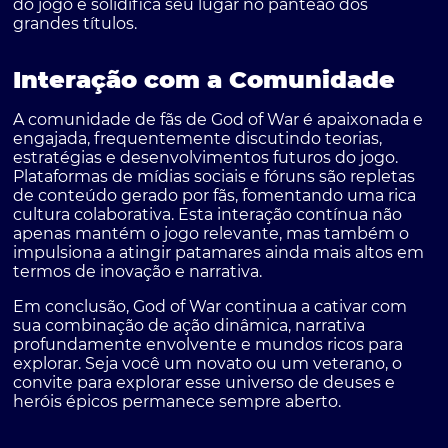
do jogo e solidifica seu lugar no panteão dos
grandes títulos.
Interação com a Comunidade
A comunidade de fãs de God of War é apaixonada e
engajada, frequentemente discutindo teorias,
estratégias e desenvolvimentos futuros do jogo.
Plataformas de mídias sociais e fóruns são repletas
de conteúdo gerado por fãs, fomentando uma rica
cultura colaborativa. Esta interação contínua não
apenas mantém o jogo relevante, mas também o
impulsiona a atingir patamares ainda mais altos em
termos de inovação e narrativa.
Em conclusão, God of War continua a cativar com
sua combinação de ação dinâmica, narrativa
profundamente envolvente e mundos ricos para
explorar. Seja você um novato ou um veterano, o
convite para explorar esse universo de deuses e
heróis épicos permanece sempre aberto.