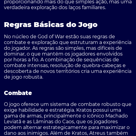
proporcionando mais do que simples ação, mas uma
verdadeira exploração dos laços familiares.
Regras Básicas do Jogo
No núcleo de God of War estão suas regras de
combate e exploração que estruturam a experiência
do jogador. As regras são simples, mas difíceis de
dominar, o que mantém os jogadores envolvidos
por horas a fio. A combinação de sequências de
combate intensas, resolução de quebra-cabeças e
descoberta de novos territórios cria uma experiência
de jogo robusta.
Combate
O jogo oferece um sistema de combate robusto que
exige habilidade e estratégia. Kratos possui uma
gama de armas, principalmente o icônico Machado
Leviatã e as Lâminas do Caos, que os jogadores
podem alternar estrategicamente para maximizar o
dano aos inimigos. Além de Kratos, Atreus também