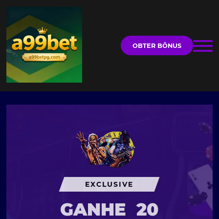
OBTER BÔNUS
EXCLUSIVE
GANHE
20