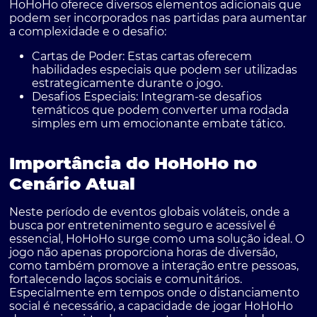
HoHoHo oferece diversos elementos adicionais que
podem ser incorporados nas partidas para aumentar
a complexidade e o desafio:
Cartas de Poder:
Estas cartas oferecem
habilidades especiais que podem ser utilizadas
estrategicamente durante o jogo.
Desafios Especiais:
Integram-se desafios
temáticos que podem converter uma rodada
simples em um emocionante embate tático.
Importância do HoHoHo no
Cenário Atual
Neste período de eventos globais voláteis, onde a
busca por entretenimento seguro e acessível é
essencial, HoHoHo surge como uma solução ideal. O
jogo não apenas proporciona horas de diversão,
como também promove a interação entre pessoas,
fortalecendo laços sociais e comunitários.
Especialmente em tempos onde o distanciamento
social é necessário, a capacidade de jogar HoHoHo