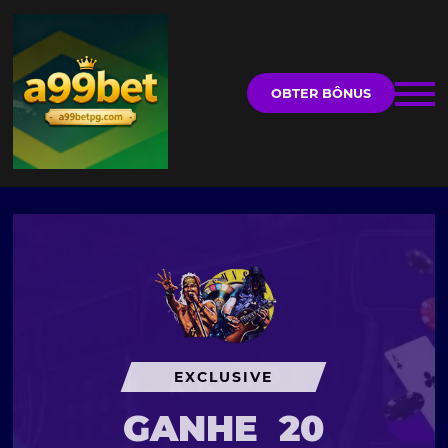
OBTER BÔNUS
EXCLUSIVE
GANHE
20