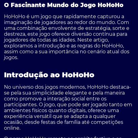
O Fascinante Mundo do Jogo HoHoHo
HoHoHo é um jogo que rapidamente capturou a
imaginação de jogadores ao redor do mundo. Com
uma combinação envolvente de estratégia, sorte e
destreza, este jogo oferece diversão contínua para
jogadores de todas as idades. Neste artigo,
exploramos a introdução e as regras do HoHoHo,
assim como a sua importância no cenário atual dos
jogos.
Introdução ao HoHoHo
No universo dos jogos modernos, HoHoHo destaca-
se pela sua simplicidade elegante e pela maneira
como promove a interação social entre os
participantes. O jogo, que pode ser jogado tanto em
ambientes físicos quanto digitais, oferece uma
experiência versátil que se adapta a qualquer
ocasião, desde festas de família até competições
online.