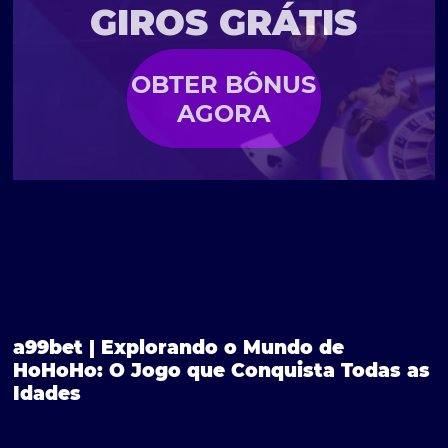
GIROS GRÁTIS
OBTER BÔNUS
AGORA
a99bet | Explorando o Mundo de
HoHoHo: O Jogo que Conquista Todas as
Idades