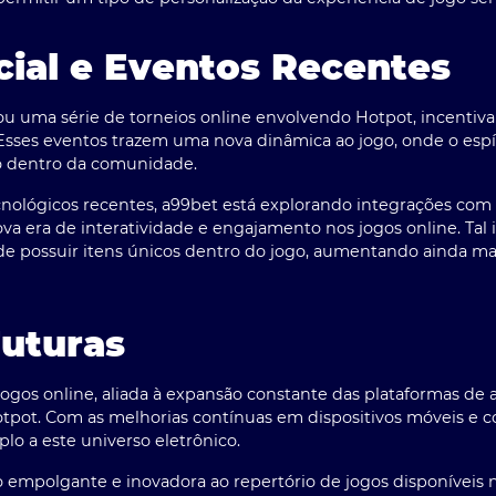
cial e Eventos Recentes
u uma série de torneios online envolvendo Hotpot, incenti
 Esses eventos trazem uma nova dinâmica ao jogo, onde o espí
o dentro da comunidade.
cnológicos recentes, a99bet está explorando integrações com
a era de interatividade e engajamento nos jogos online. Tal
e possuir itens únicos dentro do jogo, aumentando ainda mais
uturas
ogos online, aliada à expansão constante das plataformas de 
tpot. Com as melhorias contínuas em dispositivos móveis e c
plo a este universo eletrônico.
empolgante e inovadora ao repertório de jogos disponíveis 