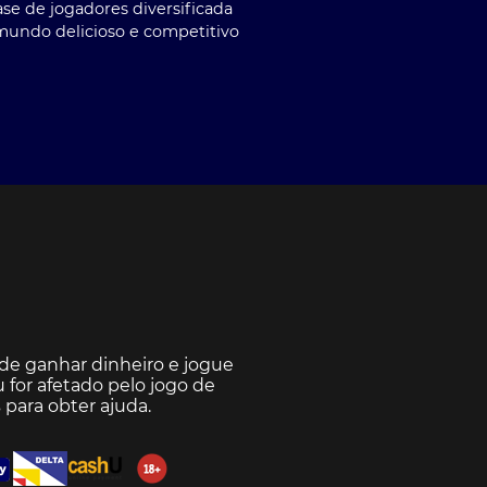
se de jogadores diversificada
mundo delicioso e competitivo
e ganhar dinheiro e jogue
for afetado pelo jogo de
s
para obter ajuda.