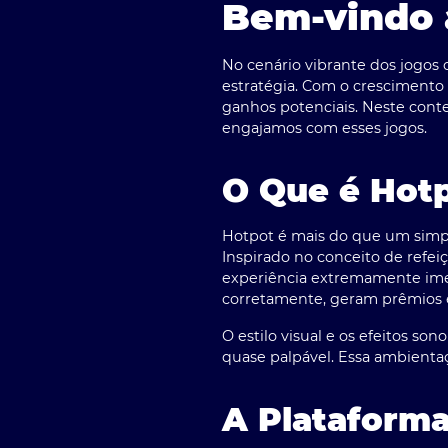
Bem-vindo 
No cenário vibrante dos jogos 
estratégia. Com o crescimento 
ganhos potenciais. Neste cont
engajamos com esses jogos.
O Que é Hot
Hotpot é mais do que um simple
Inspirado no conceito de refei
experiência extremamente imer
corretamente, geram prêmios e
O estilo visual e os efeitos s
quase palpável. Essa ambientaç
A Plataform