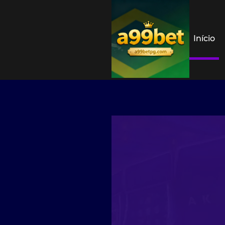
Início