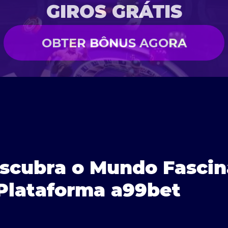
GIROS GRÁTIS
OBTER BÔNUS AGORA
escubra o Mundo Fascin
 Plataforma a99bet