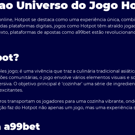
ao Universo do Jogo H
online,
Hotpot
se destaca como uma experiência única, comb
das plataformas digitais, jogos como Hotpot têm atraído jog
exto, plataformas de apostas como
a99bet
estão revolucionan
pot?
s jogo; é uma vivência que traz a culinária tradicional asiáti
ções comunitárias, o jogo envolve vários elementos visuais e 
siva. O objetivo principal é 'cozinhar' uma série de ingred
xcitantes.
onoros transportam os jogadores para uma cozinha vibrante, on
ão faz do Hotpot não apenas um jogo, mas uma experiência se
a a99bet