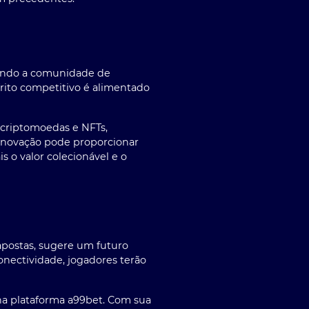
vando a comunidade de
rito competitivo é alimentado
 criptomoedas e NFTs,
 inovação pode proporcionar
 o valor colecionável e o
apostas, sugere um futuro
onectividade, jogadores terão
na plataforma a99bet. Com sua