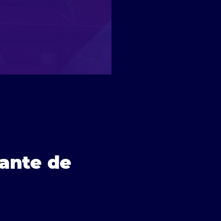
ante de