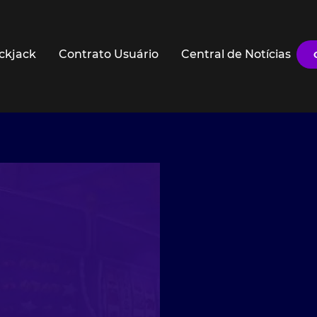
ckjack
Contrato Usuário
Central de Notícias