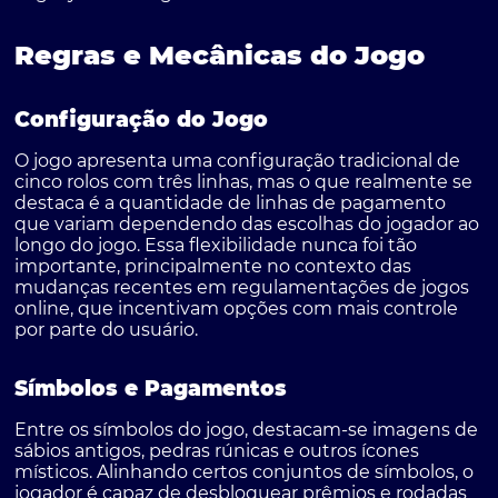
Regras e Mecânicas do Jogo
Configuração do Jogo
O jogo apresenta uma configuração tradicional de
cinco rolos com três linhas, mas o que realmente se
destaca é a quantidade de linhas de pagamento
que variam dependendo das escolhas do jogador ao
longo do jogo. Essa flexibilidade nunca foi tão
importante, principalmente no contexto das
mudanças recentes em regulamentações de jogos
online, que incentivam opções com mais controle
por parte do usuário.
Símbolos e Pagamentos
Entre os símbolos do jogo, destacam-se imagens de
sábios antigos, pedras rúnicas e outros ícones
místicos. Alinhando certos conjuntos de símbolos, o
jogador é capaz de desbloquear prêmios e rodadas