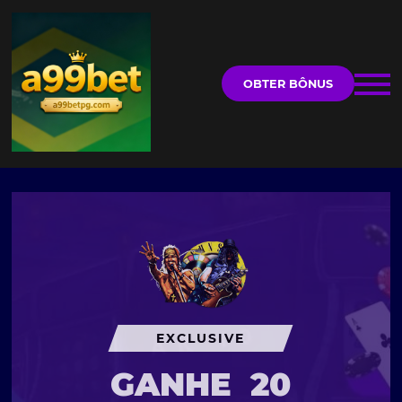
OBTER BÔNUS
EXCLUSIVE
GANHE
20