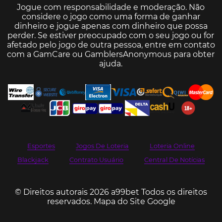
Jogue com responsabilidade e moderação. Não
considere o jogo como uma forma de ganhar
dinheiro e jogue apenas com dinheiro que possa
perder. Se estiver preocupado com o seu jogo ou for
afetado pelo jogo de outra pessoa, entre em contato
com a
GamCare
ou
GamblersAnonymous
para obter
ajuda.
Esportes
Jogos De Loteria
Loteria Online
Blackjack
Contrato Usuário
Central De Notícias
© Direitos autorais 2026 a99bet Todos os direitos
reservados.
Mapa do Site Google