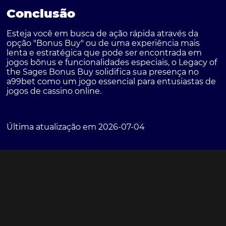
Conclusão
Esteja você em busca de ação rápida através da
opção "Bonus Buy" ou de uma experiência mais
lenta e estratégica que pode ser encontrada em
jogos bônus e funcionalidades especiais, o
Legacy of
the Sages Bonus Buy
solidifica sua presença no
a99bet como um jogo essencial para entusiastas de
jogos de cassino online.
Última atualização em 2026-07-04