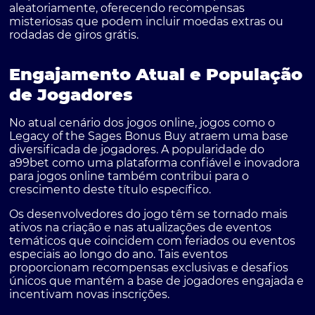
aleatoriamente, oferecendo recompensas
misteriosas que podem incluir moedas extras ou
rodadas de giros grátis.
Engajamento Atual e População
de Jogadores
No atual cenário dos jogos online, jogos como o
Legacy of the Sages Bonus Buy
atraem uma base
diversificada de jogadores. A popularidade do
a99bet como uma plataforma confiável e inovadora
para jogos online também contribui para o
crescimento deste título específico.
Os desenvolvedores do jogo têm se tornado mais
ativos na criação e nas atualizações de eventos
temáticos que coincidem com feriados ou eventos
especiais ao longo do ano. Tais eventos
proporcionam recompensas exclusivas e desafios
únicos que mantém a base de jogadores engajada e
incentivam novas inscrições.