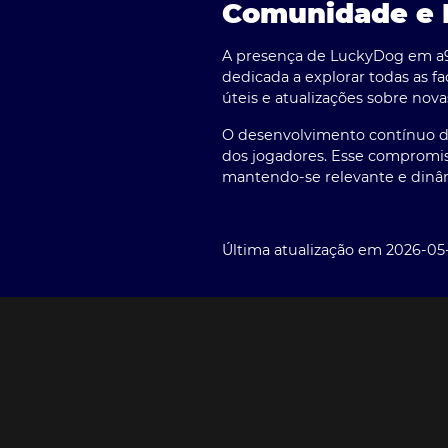
Comunidade e 
A presença de LuckyDog em a9
dedicada a explorar todas as 
úteis e atualizações sobre nov
O desenvolvimento contínuo d
dos jogadores. Esse compromi
mantendo-se relevante e dinâ
Última atualização em 2026-05