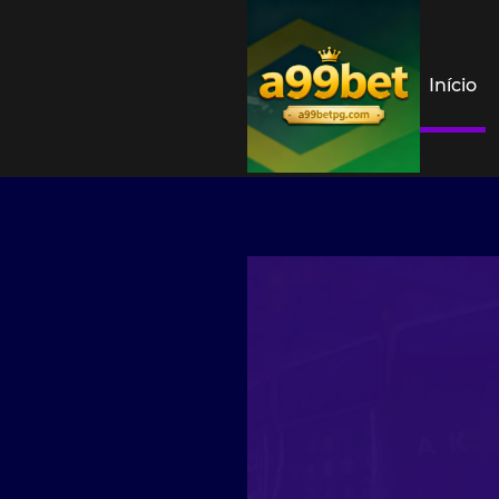
Início