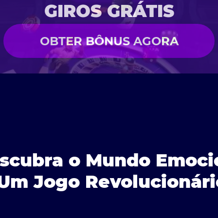
GIROS GRÁTIS
OBTER BÔNUS AGORA
escubra o Mundo Emoci
Um Jogo Revolucionár