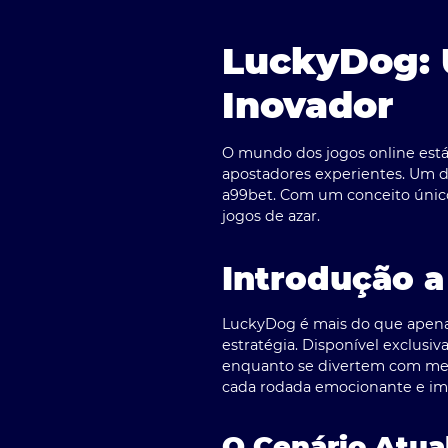
LuckyDog: 
Inovador
O mundo dos jogos online está
apostadores experientes. Um 
a99bet. Com um conceito único
jogos de azar.
Introdução 
LuckyDog é mais do que apenas
estratégia. Disponível exclus
enquanto se divertem com mecâ
cada rodada emocionante e imp
O Cenário Atua