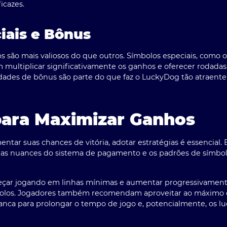
icazes.
iais e Bônus
s são mais valiosos do que outros. Símbolos especiais, como 
 multiplicar significativamente os ganhos e oferecer rodada
dades de bônus são parte do que faz o LuckyDog tão atraent
para Maximizar Ganhos
ntar suas chances de vitória, adotar estratégias é essencial
r as nuances do sistema de pagamento e os padrões de símbo
çar jogando em linhas mínimas e aumentar progressivament
 rolos. Jogadores também recomendam aproveitar ao máximo o
nca para prolongar o tempo de jogo e, potencialmente, os lu