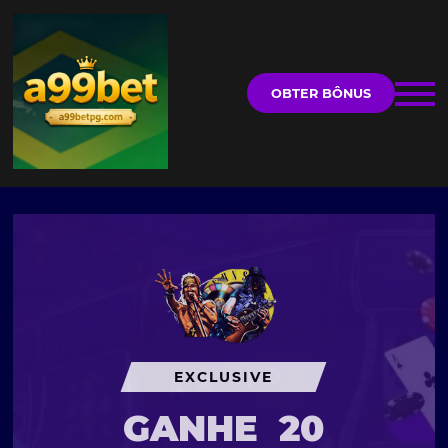
OBTER BÔNUS
EXCLUSIVE
GANHE
20