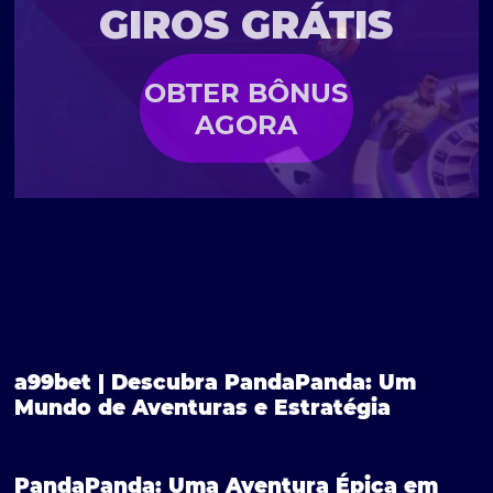
GIROS GRÁTIS
OBTER BÔNUS
AGORA
a99bet | Descubra PandaPanda: Um
Mundo de Aventuras e Estratégia
PandaPanda: Uma Aventura Épica em