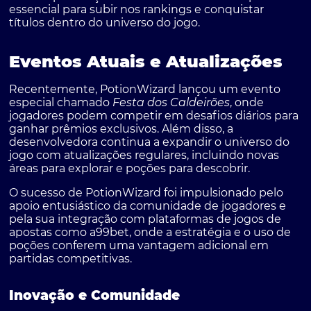
essencial para subir nos rankings e conquistar
títulos dentro do universo do jogo.
Eventos Atuais e Atualizações
Recentemente, PotionWizard lançou um evento
especial chamado
Festa dos Caldeirões
, onde
jogadores podem competir em desafios diários para
ganhar prêmios exclusivos. Além disso, a
desenvolvedora continua a expandir o universo do
jogo com atualizações regulares, incluindo novas
áreas para explorar e poções para descobrir.
O sucesso de PotionWizard foi impulsionado pelo
apoio entusiástico da comunidade de jogadores e
pela sua integração com plataformas de jogos de
apostas como a99bet, onde a estratégia e o uso de
poções conferem uma vantagem adicional em
partidas competitivas.
Inovação e Comunidade