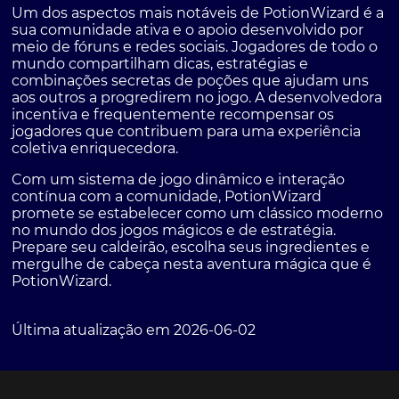
Um dos aspectos mais notáveis de PotionWizard é a
sua comunidade ativa e o apoio desenvolvido por
meio de fóruns e redes sociais. Jogadores de todo o
mundo compartilham dicas, estratégias e
combinações secretas de poções que ajudam uns
aos outros a progredirem no jogo. A desenvolvedora
incentiva e frequentemente recompensar os
jogadores que contribuem para uma experiência
coletiva enriquecedora.
Com um sistema de jogo dinâmico e interação
contínua com a comunidade, PotionWizard
promete se estabelecer como um clássico moderno
no mundo dos jogos mágicos e de estratégia.
Prepare seu caldeirão, escolha seus ingredientes e
mergulhe de cabeça nesta aventura mágica que é
PotionWizard.
Última atualização em 2026-06-02