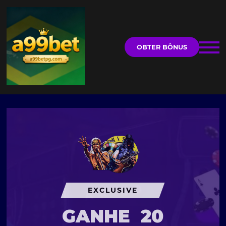
OBTER BÔNUS
EXCLUSIVE
GANHE
20