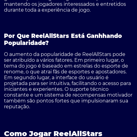
mantendo os jogadores interessados e entretidos
durante toda a experiência de jogo.
Por Que ReelAllStars Está Ganhhando
Popularidade?
O aumento da popularidade de
ReelAllStars
pode
ser atribuído a vários fatores. Em primeiro lugar, o
tema do jogo é baseado em estrelas do esporte de
renome, o que atrai fãs de esportes e apostadores.
Em segundo lugar, a interface do usuário é
projetada para ser intuitiva, facilitando o acesso para
iniciantes e experientes. O suporte técnico
constante e um sistema de recompensas motivador
também são pontos fortes que impulsionaram sua
reputação.
Como Jogar ReelAllStars