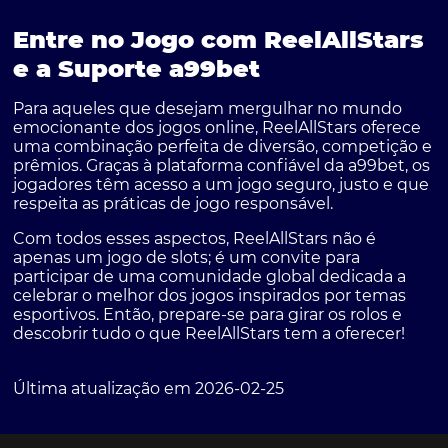
Entre no Jogo com ReelAllStars
e a Suporte a99bet
Para aqueles que desejam mergulhar no mundo
emocionante dos jogos online, ReelAllStars oferece
uma combinação perfeita de diversão, competição e
prêmios. Graças à plataforma confiável da
a99bet
, os
jogadores têm acesso a um jogo seguro, justo e que
respeita as práticas de jogo responsável.
Com todos esses aspectos, ReelAllStars não é
apenas um jogo de slots; é um convite para
participar de uma comunidade global dedicada a
celebrar o melhor dos jogos inspirados por temas
esportivos. Então, prepare-se para girar os rolos e
descobrir tudo o que ReelAllStars tem a oferecer!
Última atualização em 2026-02-25