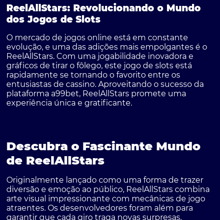
ReelAllStars: Revolucionando o Mundo
dos Jogos de Slots
O mercado de jogos online está em constante
evolução, e uma das adições mais empolgantes é o
ReelAllStars
. Com uma jogabilidade inovadora e
gráficos de tirar o fôlego, este jogo de slots está
rapidamente se tornando o favorito entre os
entusiastas de cassino. Aproveitando o sucesso da
plataforma
a99bet
, ReelAllStars promete uma
experiência única e gratificante.
Descubra o Fascinante Mundo
de ReelAllStars
Originalmente lançado como uma forma de trazer
diversão e emoção ao público, ReelAllStars combina
arte visual impressionante com mecânicas de jogo
atraentes. Os desenvolvedores foram além para
garantir que cada giro traga novas surpresas,