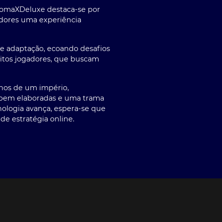
RomaXDeluxe destaca-se por
adores uma experiência
 e adaptação, ecoando desafios
uitos jogadores, que buscam
anos de um império,
s bem elaboradas e uma trama
cnologia avança, espera-se que
e estratégia online.