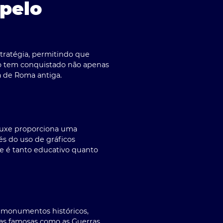
pelo
tratégia, permitindo que
go tem conquistado não apenas
a de Roma antiga.
eluxe proporciona uma
s do uso de gráficos
e é tanto educativo quanto
 monumentos históricos,
has famosas como as Guerras