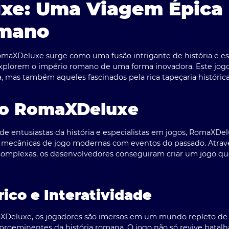
e: Uma Viagem Épica 
omano
omaXDeluxe
surge como uma fusão intrigante de história e es
explorem o império romano de uma forma inovadora. Este jo
, mas também aqueles fascinados pela rica tapeçaria históric
ao RomaXDeluxe
e entusiastas da história e especialistas em jogos, RomaXD
 mecânicas de jogo modernas com eventos do passado. Atravé
omplexas, os desenvolvedores conseguiram criar um jogo qu
ico e Interatividade
aXDeluxe, os jogadores são imersos em um mundo repleto de
 proeminentes da história romana. O jogo não só revive batal