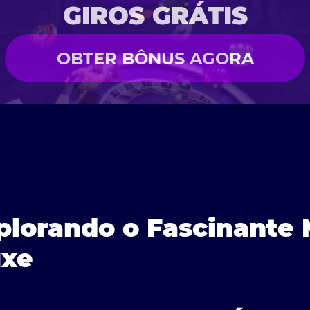
GIROS GRÁTIS
OBTER BÔNUS AGORA
xplorando o Fascinante
xe