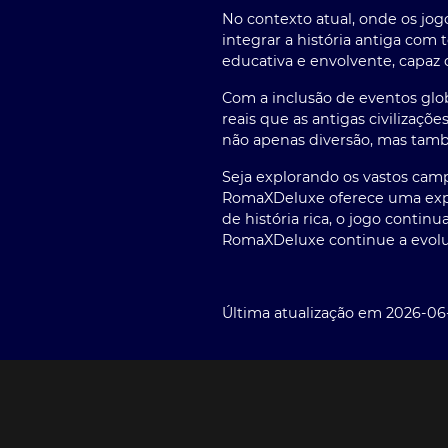
No contexto atual, onde os j
integrar a história antiga co
educativa e envolvente, capaz 
Com a inclusão de eventos glob
reais que as antigas civilizaç
não apenas diversão, mas tam
Seja explorando os vastos cam
RomaXDeluxe oferece uma exper
de história rica, o jogo contin
RomaXDeluxe continue a evolui
Última atualização em 2026-06