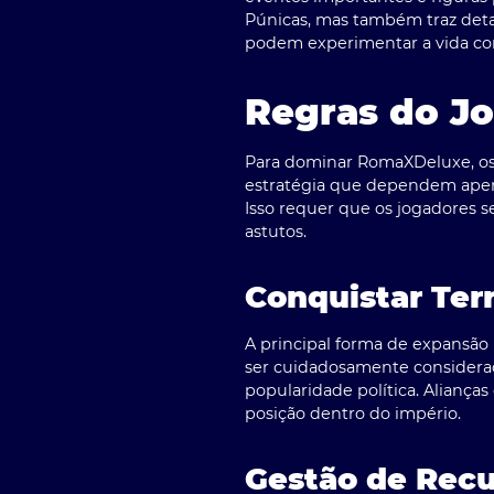
Púnicas, mas também traz deta
podem experimentar a vida co
Regras do J
Para dominar RomaXDeluxe, os 
estratégia que dependem apen
Isso requer que os jogadores 
astutos.
Conquistar Terr
A principal forma de expansão 
ser cuidadosamente considerad
popularidade política. Aliança
posição dentro do império.
Gestão de Recu