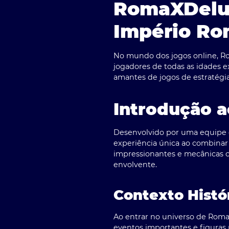
RomaXDelux
Império R
No mundo dos jogos online,
R
jogadores de todas as idades 
amantes de jogos de estratégia
Introdução 
Desenvolvido por uma equipe d
experiência única ao combinar
impressionantes e mecânicas c
envolvente.
Contexto Histór
Ao entrar no universo de Rom
eventos importantes e figuras