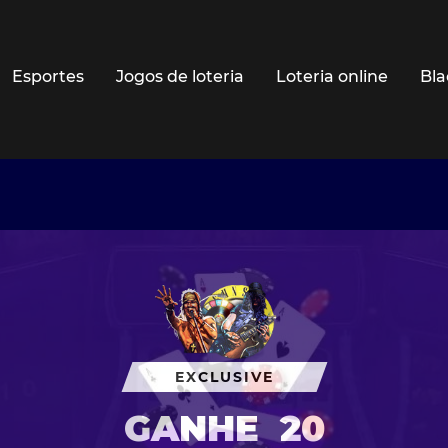
Esportes
Jogos de loteria
Loteria online
Bla
EXCLUSIVE
GANHE
20