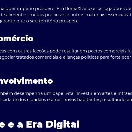
qualquer império próspero. Em RomaXDeluxe, os jogadores d
alimentos, metais preciosos e outros materiais essenciais. C
arantir que o seu território prospere.
omércio
cas com outras facções pode resultar em pactos comerciais lucr
gociar tratados comerciais e alianças políticas para fortalecer 
envolvimento
mbém desempenha um papel vital. Investir em artes e infraes
licidade dos cidadãos e atrair novos habitantes, resultando 
e a Era Digital