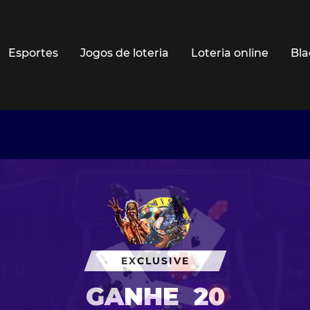
Esportes
Jogos de loteria
Loteria online
Bla
EXCLUSIVE
GANHE
20