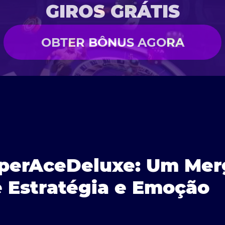
GIROS GRÁTIS
OBTER BÔNUS AGORA
uperAceDeluxe: Um Mer
e Estratégia e Emoção