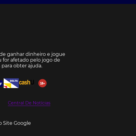
e ganhar dinheiro e jogue
for afetado pelo jogo de
s
para obter ajuda.
Central De Notícias
 Site Google