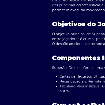
conjunto padrão de recursos e
das principais características
permitem executar movimentos 
Objetivos do J
O objetivo principal de SuperA
entre jogadores é crucial, pois
O desafio adicional de tempo
Componentes I
SuperAceDeluxe oferece uma va
Cartas de Recursos
: Utiliz
Peças Especiais
: Permitem
Tabuleiro Personalizável
: 
outra.