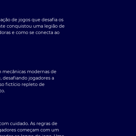
ção de jogos que desafia os
ente conquistou uma legião de
adoras e como se conecta ao
om mecânicas modernas de
, desafiando jogadores a
 fictício repleto de
to.
com cuidado. As regras de
 jogadores começam com um